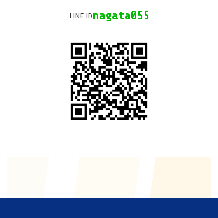
ラ
ム
nagata055
LINE ID
リ
ン
ク