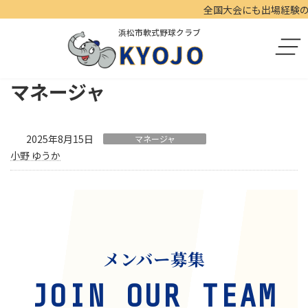
コ
ナ
全国大会にも出場経験のあ
ン
ビ
浜松市軟式野球クラブ
テ
ゲ
KYOJO
ン
ー
ツ
シ
へ
ョ
マネージャ
ス
ン
キ
に
ッ
移
プ
動
2025年8月15日
マネージャ
小野 ゆうか
メンバー募集
JOIN OUR TEAM