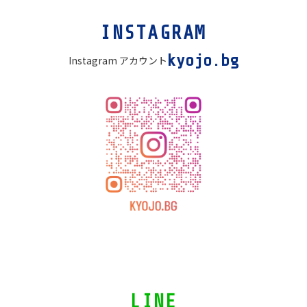
カ
INSTAGRAM
ラ
ム
kyojo.bg
Instagram アカウント
リ
ン
ク
カ
LINE