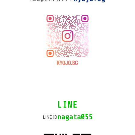
リ
ン
ク
カ
LINE
ラ
ム
nagata055
LINE ID
リ
ン
ク