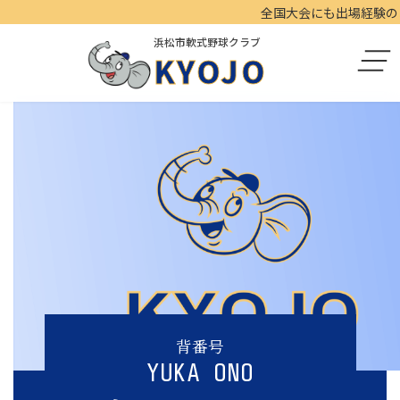
コ
ナ
全国大会にも出場経験のある
ン
ビ
浜松市軟式野球クラブ
テ
ゲ
KYOJO
ン
ー
ツ
シ
へ
ョ
ス
ン
キ
に
ッ
移
プ
動
背番号
YUKA ONO