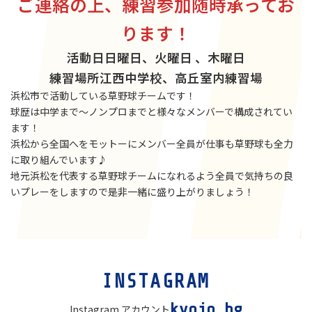
ご連絡の上、練習参加随時承ってお
ります！
活動日
日曜日、火曜日 、木曜日
練習場所
江西中学校、高丘室内練習場
浜松市で活動している草野球チームです！
球歴は中学まで〜ノンプロまでと様々なメンバーで構成されてい
ます！
浜松から全国へをモットーにメンバー全員が仕事も草野球も全力
に取り組んでいます♪
地元浜松を代表する草野球チームになれるよう全員で気持ちの良
いプレーをしますので是非一緒に盛り上がりましょう！
カ
INSTAGRAM
ラ
ム
kyojo.bg
Instagram アカウント