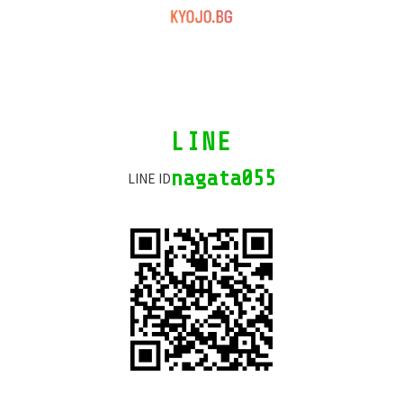
カ
LINE
ラ
ム
nagata055
LINE ID
リ
ン
ク