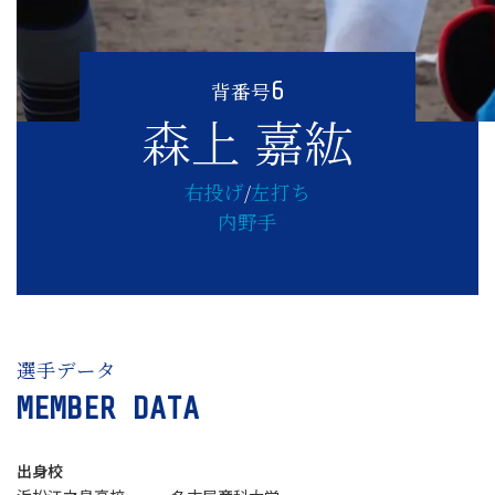
6
背番号
森上 嘉紘
右投げ
/
左打ち
内野手
選手データ
MEMBER DATA
出身校