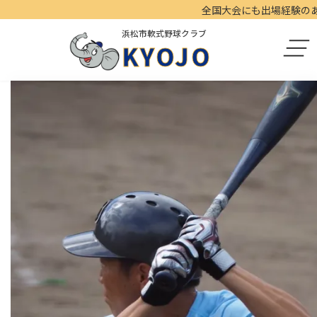
コ
ナ
全国大会にも出場経験のある 
ン
ビ
浜松市軟式野球クラブ
テ
ゲ
KYOJO
ン
ー
ツ
シ
へ
ョ
ス
ン
キ
に
ッ
移
プ
動