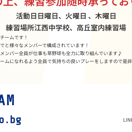
の上、練習参加随時承ってお
活動日
日曜日、火曜日 、木曜日
練習場所
江西中学校、高丘室内練習場
チームです！
でと様々なメンバーで構成されています！
メンバー全員が仕事も草野球も全力に取り組んでいます♪
ームになれるよう全員で気持ちの良いプレーをしますので是非
カ
AM
ラ
ム
リ
o.bg
LIN
ン
ク