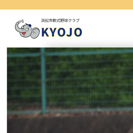
コ
ナ
ン
ビ
テ
ゲ
浜松市軟式野球クラブ
ン
ー
KYOJO
ツ
シ
へ
ョ
ス
ン
キ
に
ッ
移
プ
動