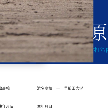
9
背番号
渭原
/
右投げ
左打ち
出身校
浜名高校 ― 早稲田大学
生年月日
生年月日