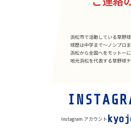
ご連絡
浜松市で活動している草野球
球歴は中学まで〜ノンプロま
浜松から全国へをモットーに
地元浜松を代表する草野球チ
カ
INSTAGR
ラ
ム
リ
kyoj
Instagram アカウント
ン
ク