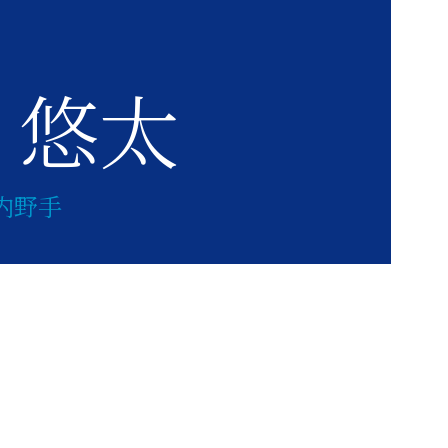
 悠太
内野手