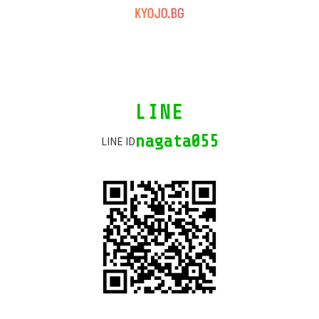
カ
LINE
ラ
ム
nagata055
LINE ID
リ
ン
ク