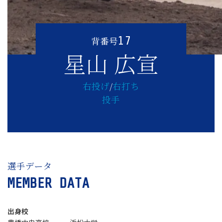
17
背番号
星山 広宣
右投げ
/
右打ち
投手
選手データ
MEMBER DATA
出身校