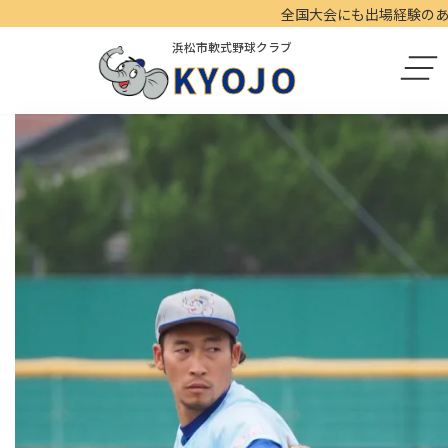
コ
ナ
全国大会にも出場経験のある 
ン
ビ
浜松市軟式野球クラブ
テ
ゲ
KYOJO
ン
ー
ツ
シ
へ
ョ
ス
ン
キ
に
ッ
移
プ
動