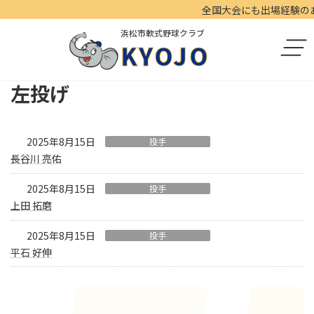
コ
ナ
全国大会にも出場経験のある
ン
ビ
浜松市軟式野球クラブ
テ
ゲ
KYOJO
ン
ー
ツ
シ
へ
ョ
左投げ
ス
ン
キ
に
ッ
移
プ
動
2025年8月15日
投手
長谷川 亮佑
2025年8月15日
投手
上田 拓磨
2025年8月15日
投手
平石 好伸