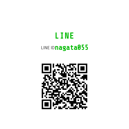
カ
LINE
ラ
ム
nagata055
LINE ID
リ
ン
ク