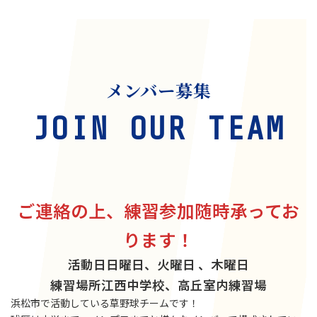
稿
ペ
ペ
の
ー
ー
ジ
ジ
ペ
ー
メンバー募集
ジ
JOIN OUR TEAM
送
り
ご連絡の上、練習参加随時承ってお
ります！
活動日
日曜日、火曜日 、木曜日
練習場所
江西中学校、高丘室内練習場
浜松市で活動している草野球チームです！