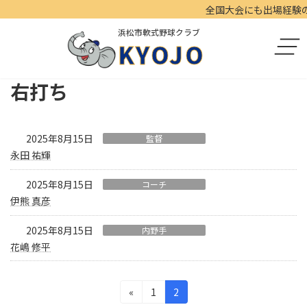
コ
ナ
全国大会にも出場経験のあ
ン
ビ
浜松市軟式野球クラブ
テ
ゲ
KYOJO
ン
ー
ツ
シ
へ
ョ
右打ち
ス
ン
キ
に
ッ
移
プ
動
2025年8月15日
監督
永田 祐輝
2025年8月15日
コーチ
伊熊 真彦
2025年8月15日
内野手
花嶋 修平
投
固
固
«
1
2
定
定