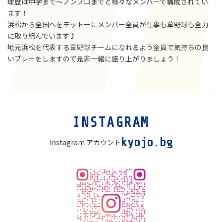
球歴は中学まで〜ノンプロまでと様々なメンバーで構成されてい
ます！
浜松から全国へをモットーにメンバー全員が仕事も草野球も全力
に取り組んでいます♪
地元浜松を代表する草野球チームになれるよう全員で気持ちの良
いプレーをしますので是非一緒に盛り上がりましょう！
カ
INSTAGRAM
ラ
ム
kyojo.bg
Instagram アカウント
リ
ン
ク