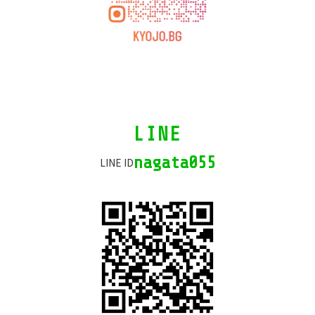
カ
LINE
ラ
ム
nagata055
LINE ID
リ
ン
ク